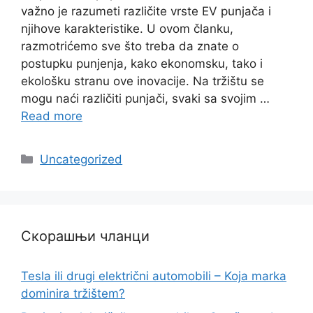
važno je razumeti različite vrste EV punjača i
njihove karakteristike. U ovom članku,
razmotrićemo sve što treba da znate o
postupku punjenja, kako ekonomsku, tako i
ekološku stranu ove inovacije. Na tržištu se
mogu naći različiti punjači, svaki sa svojim …
Read more
Categories
Uncategorized
Скорашњи чланци
Tesla ili drugi električni automobili – Koja marka
dominira tržištem?