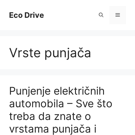
Skip
to
Eco Drive
Menu
content
Vrste punjača
Punjenje električnih
automobila – Sve što
treba da znate o
vrstama punjača i