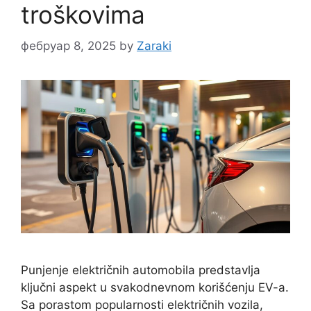
troškovima
фебруар 8, 2025
by
Zaraki
Punjenje električnih automobila predstavlja
ključni aspekt u svakodnevnom korišćenju EV-a.
Sa porastom popularnosti električnih vozila,