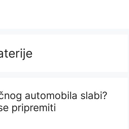
terije
ičnog automobila slabi?
se pripremiti