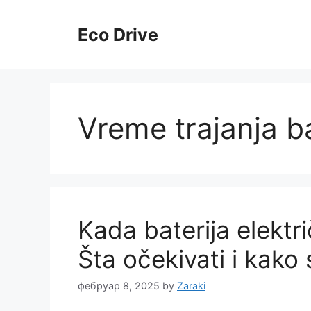
Skip
to
Eco Drive
content
Vreme trajanja ba
Kada baterija elektr
Šta očekivati i kako 
фебруар 8, 2025
by
Zaraki