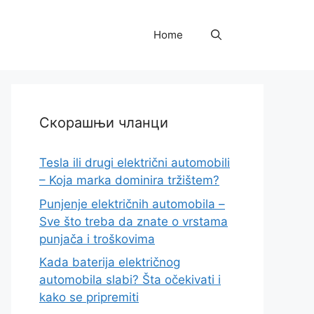
Home
Скорашњи чланци
Tesla ili drugi električni automobili
– Koja marka dominira tržištem?
Punjenje električnih automobila –
Sve što treba da znate o vrstama
punjača i troškovima
Kada baterija električnog
automobila slabi? Šta očekivati i
kako se pripremiti