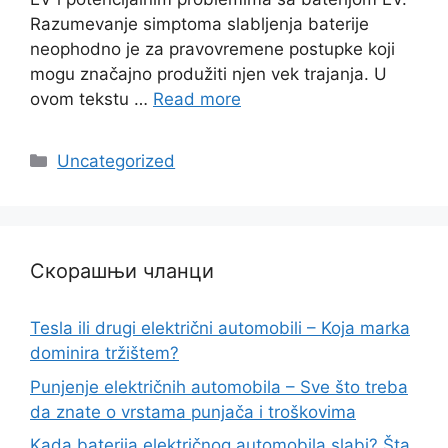
Razumevanje simptoma slabljenja baterije
neophodno je za pravovremene postupke koji
mogu značajno produžiti njen vek trajanja. U
ovom tekstu …
Read more
Categories
Uncategorized
Скорашњи чланци
Tesla ili drugi električni automobili – Koja marka
dominira tržištem?
Punjenje električnih automobila – Sve što treba
da znate o vrstama punjača i troškovima
Kada baterija električnog automobila slabi? Šta