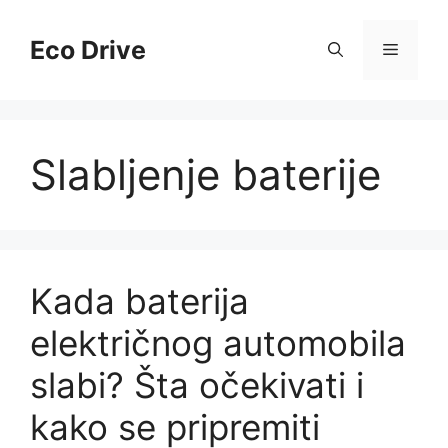
Skip
to
Eco Drive
Menu
content
Slabljenje baterije
Kada baterija
električnog automobila
slabi? Šta očekivati i
kako se pripremiti