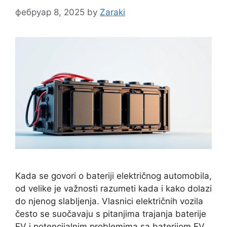
фебруар 8, 2025
by
Zaraki
Kada se govori o bateriji električnog automobila,
od velike je važnosti razumeti kada i kako dolazi
do njenog slabljenja. Vlasnici električnih vozila
često se suočavaju s pitanjima trajanja baterije
EV i potencijalnim problemima sa baterijom EV.